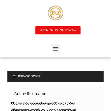
კურსებზე რეგისტრაცია
ᲥᲕᲔᲙᲐᲢᲔᲒᲝᲠᲘᲔᲑᲘ
Adobe Illustrator
სწავლება მიმდინარეობს როგორც
ინდივიდუალურად ასევე ჯგუფურად,