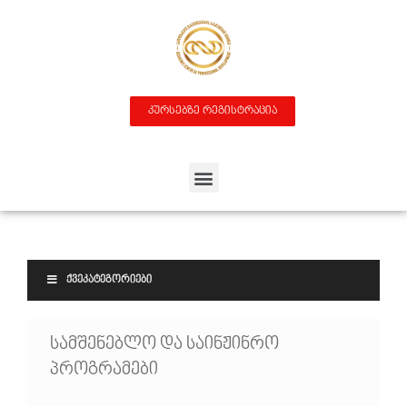
კურსებზე რეგისტრაცია
ᲥᲕᲔᲙᲐᲢᲔᲒᲝᲠᲘᲔᲑᲘ
Სამშენებლო Და Საინჟინრო
Პროგრამები