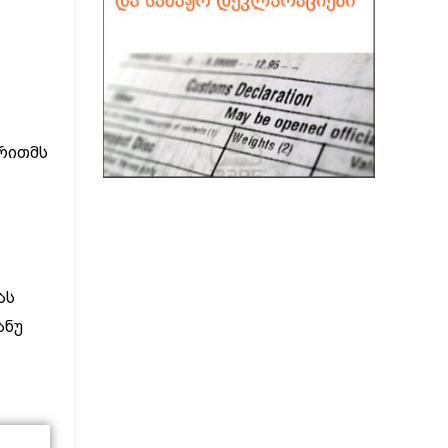
რითმს
ას
ანუ